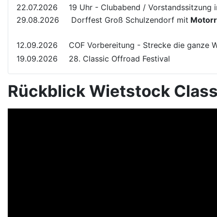
22.07.2026
19 Uhr - Clubabend / Vorstandssitzung 
29.08.2026
Dorffest Groß Schulzendorf mit
Motorra
12.09.2026
COF Vorbereitung - Strecke die ganze 
19.09.2026
28. Classic Offroad Festival
Rückblick Wietstock Class